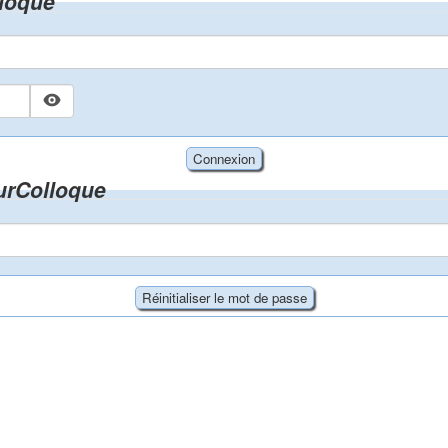
loque
zurColloque